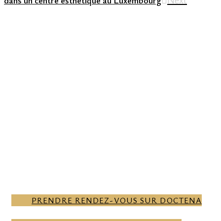
dans un centre esthétique au Luxembourg
PRISE DE RENDEZ-VOUS EN
LIGNE POUR UNE
CONSULTATION AVEC NOS
SPÉCIALISTES.
CONTACTEZ NOUS
CONTACTEZ NOUS
CONTACTEZ NOUS
PRENDRE RENDEZ-VOUS SUR DOCTENA