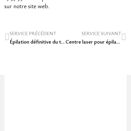
sur notre site web.
SERVICE PRÉCÉDENT
SERVICE SUIVANT
Épilation définitive du torse au Luxembourg, pour en finir avec le rasage et l’épilation à la cire
Centre laser pour épilation définitive du maillot au Luxembourg