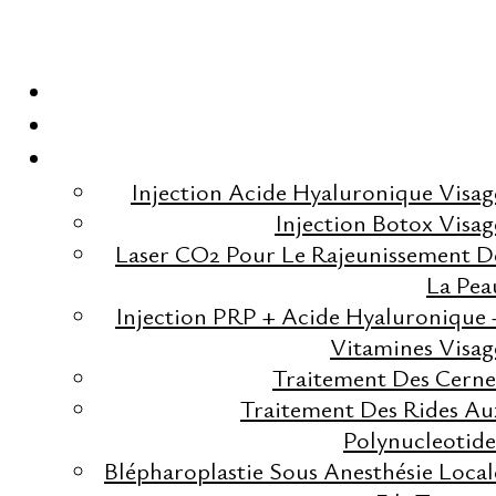
POSE DE FILS
ACCUEI
TENSEURS POUR
ÉPILATION LASE
ESTHÉTIQUE VISAG
Injection Acide Hyaluronique Visag
LE COU EN
Injection Botox Visag
Laser CO2 Pour Le Rajeunissement D
La Pea
CLINIQUE
Injection PRP + Acide Hyaluronique 
Vitamines Visag
ESTHÉTIQUE AU
Traitement Des Cerne
Traitement Des Rides Au
Polynucleotide
LUXEMBOURG
Blépharoplastie Sous Anesthésie Local