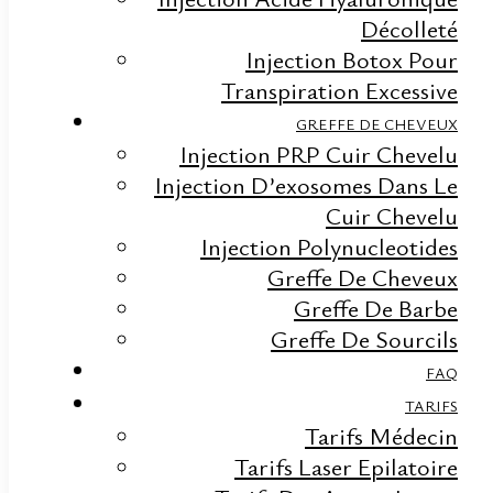
Décolleté
Injection Botox Pour
Depuis plus de 10 ans, la Clinique du Carré d’Or,
Transpiration Excessive
est dédié à la beauté et au rajeunissement du
GREFFE DE CHEVEUX
regard, du visage et de la silhouette.
Injection PRP Cuir Chevelu
Injection D’exosomes Dans Le
La centre esthétique au Luxembourg propose les
Cuir Chevelu
principaux traitements de médecine esthétique
Injection Polynucleotides
et anti-âge qui permettent de prolonger son
Greffe De Cheveux
capital beauté, de redessiner son visage, de
Greffe De Barbe
sculpter sa silhouette.
Greffe De Sourcils
ADRESSE
FAQ
TARIFS
32 Rue Philippe II
Tarifs Médecin
L-2340 Luxembourg
Tarifs Laser Epilatoire