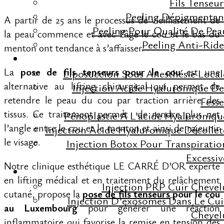
Fils Tenseur
Peeling Dépigmentan
A partir de 25 ans le processus de vieillissement de
Peeling Pour Qualité De Pea
la peau commence et avec l’âge le cou et le bas du
Peeling Anti-Ride
menton ont tendance à s’affaisser.
ESTHÉTIQUE CORP
La
pose de fils tenseurs pour le cou
est une
Liposuccion Sous Anesthésie Local
alternative au lifting chirurgical qui permet de
Injection Acide Hyaluronique De
retendre le peau du cou par traction arrière des
Fesse
tissus. Ce traitement permet de rendre plus net
Pénoplastie À L’acide Hyaluroniqu
l’angle entre le cou et le menton et ainsi de rajeunir
Injection Acide Hyaluronique Décollet
le visage.
Injection Botox Pour Transpiratio
Excessiv
Notre clinique esthétique LE CARRÉ D’OR experte
GREFFE DE CHEVEU
en lifting médical et en traitement du relâchement
Injection PRP Cuir Chevel
cutané, propose la
pose de fils tenseurs
pour le cou
Injection D’exosomes Dans Le Cui
au Luxembourg
pour générer une réaction
Chevel
inflammatoire qui favorise la remise en tension des