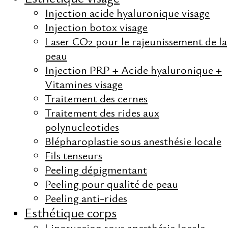
32 Rue Philippe II
Injection acide hyaluronique visage
L-2340 Luxembourg
Injection botox visage
Laser CO2 pour le rajeunissement de la
CONTACT
peau
Secrétariat: +352 20 21 00 05
Injection PRP + Acide hyaluronique +
Mobile: +33 6 50 29 21 15
Vitamines visage
Email: contact@lecarredor.fr
Traitement des cernes
Traitement des rides aux
polynucleotides
FACEBOOK
Blépharoplastie sous anesthésie locale
INSTAGRAM
Fils tenseurs
DOCTENA
Peeling dépigmentant
Peeling pour qualité de peau
Peeling anti-rides
Esthétique corps
Liposuccion sous anesthésie locale