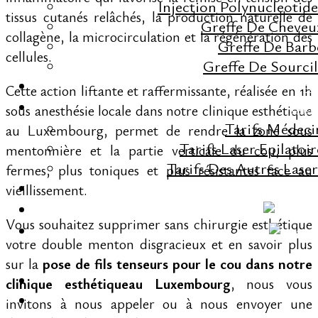
Injection Polynucleotide
tissus cutanés relâchés, la production naturelle de
Greffe De Cheveu
collagène, la microcirculation et la régénération des
Greffe De Barb
cellules.
Greffe De Sourcil
Cette action liftante et raffermissante, réalisée en 1h
FA
sous anesthésie locale dans notre clinique esthétique
TARIF
Tarifs Médeci
au Luxembourg, permet de rendre la zone sous
Tarifs Laser Epilatoir
mentonnière et la partie verticale du cou, plus
Tarifs Des Autres Laser
fermes, plus toniques et plus résistantes face au
vieillissement.
CONTAC
Vous souhaitez supprimer sans chirurgie esthétique
votre double menton disgracieux et en savoir plus
sur la
pose de fils tenseurs pour le cou dans notre
clinique esthétiqueau Luxembourg
, nous vous
invitons à nous appeler ou à nous envoyer une