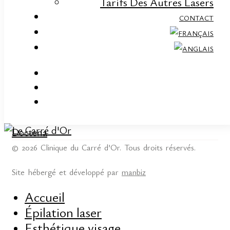
Tarifs Des Autres Lasers
CONTACT
CONTACT
Secrétariat: +352 20 60 70 50
Mobile: +33 6 50 29 21 15
Email: contact@lecarredor.lu
SOCIAL
Facebook
Instagram
Doctena
© 2026 Clinique du Carré d’Or. Tous droits réservés.
Site hébergé et développé par
manbiz
Accueil
Épilation laser
ADRESSE
Esthétique visage