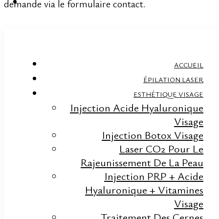
demande via le formulaire contact.
Prev
Lifting par fils tenseurs au
Service précédent
Luxembourg : un traitement anti âge sans chirurgie et
ACCUEIL
aux résultats immédiats
ÉPILATION LASER
Rhinoplastie sans chirurgie au Luxembourg,
Service suivant
ESTHÉTIQUE VISAGE
Next
avec la pose de fils tenseurs resorbables
Injection Acide Hyaluronique
Visage
Injection Botox Visage
Laser CO2 Pour Le
PRISE DE RENDEZ-VOUS EN
Rajeunissement De La Peau
LIGNE POUR UNE
Injection PRP + Acide
CONSULTATION AVEC NOS
Hyaluronique + Vitamines
SPÉCIALISTES.
Visage
Traitement Des Cernes